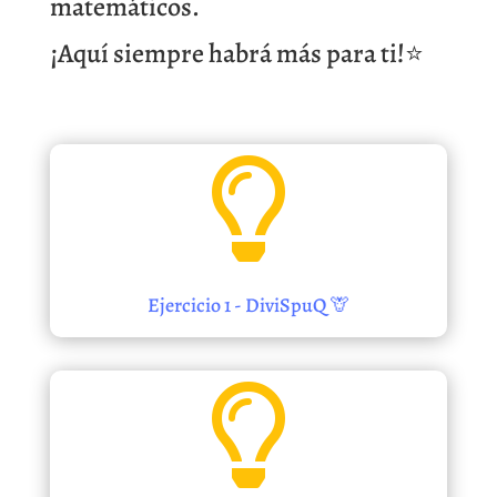
matemáticos.
¡Aquí siempre habrá más para ti!
⭐

Ejercicio 1 - DiviSpuQ 🦒
