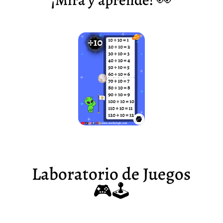
¡Mira y aprende! 👀
Laboratorio de Juegos
🎮🕹️