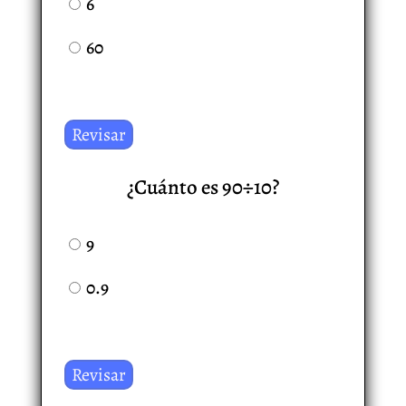
6
60
¿Cuánto es 90÷10?
9
0.9