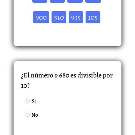
900
510
935
105
¿El número 9 680 es divisible por
10?
Si
No