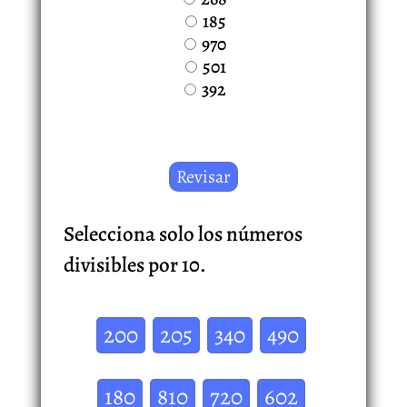
185
970
501
392
Selecciona solo los números
divisibles por 10.
200
205
340
490
180
810
720
602