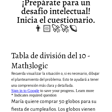
¡Prepárate para un
desafío intelectual!
Inicia el cuestionario.
👨🏻‍🚀🚀
🪐