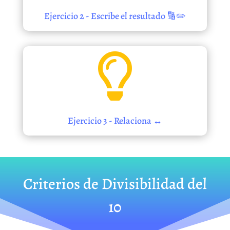
Ejercicio 2 - Escribe el resultado 🔢✏️

Ejercicio 3 - Relaciona ↔️
Criterios de Divisibilidad del
10