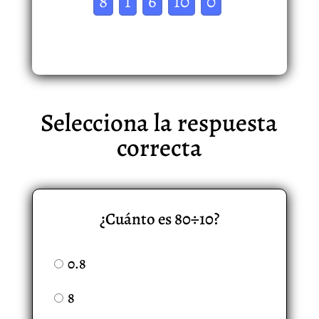
8
1
6
10
0
Selecciona la respuesta
correcta
¿Cuánto es 80÷10?
0.8
8