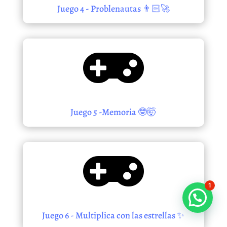
Juego 4 - Problenautas 👨🏻‍🚀

Juego 5 -Memoria 🤓🤯

1
Juego 6 - Multiplica con las estrellas ✨