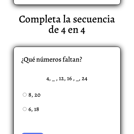
Completa la secuencia
de 4 en 4
¿Qué números faltan?
4, _ , 12, 16 , _, 24
8, 20
6, 18