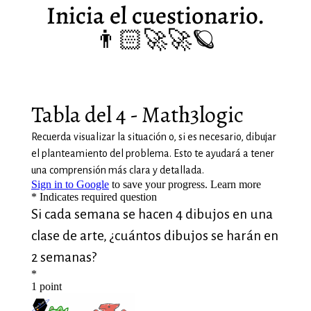
Inicia el cuestionario.
👨🏻‍🚀🚀
🪐