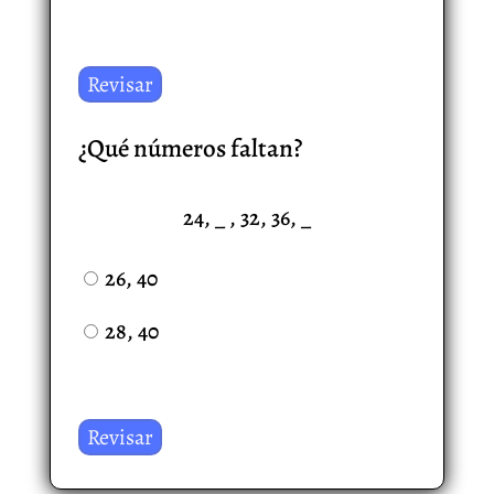
¿Qué números faltan?
24, _ , 32, 36, _
26, 40
28, 40