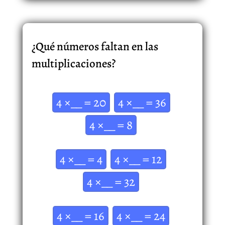
¿Qué números faltan en las
multiplicaciones?
4 ×__ = 20
4 ×__ = 36
4 ×__ = 8
4 ×__ = 4
4 ×__ = 12
4 ×__ = 32
4 ×__ = 16
4 ×__ = 24