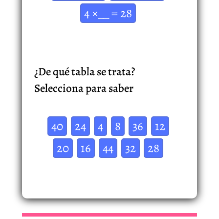
4 ×__ = 28
¿De qué tabla se trata?
Selecciona para saber
40
24
4
8
36
12
20
16
44
32
28