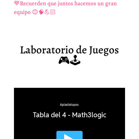
💙Recuerden que juntos hacemos un gran
equipo 😊🧠💪🏻
Laboratorio de Juegos
🎮🕹️