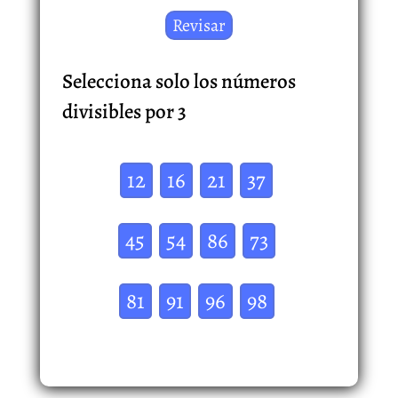
Selecciona solo los números
divisibles por 3
12
16
21
37
45
54
86
73
81
91
96
98