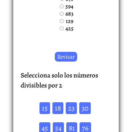
594
683
129
425
Selecciona solo los números
divisibles por 2
15
18
23
30
45
54
81
76