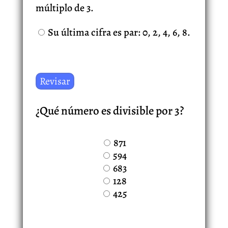
múltiplo de 3.
Su última cifra es par: 0, 2, 4, 6, 8.
¿Qué número es divisible por 3?
871
594
683
128
425