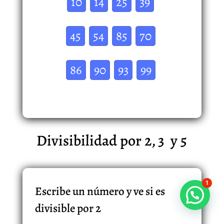
10
14
25
39
45
54
85
70
86
90
93
99
Divisibilidad por 2, 3 y 5
1
Escribe un número y ve si es
divisible por 2