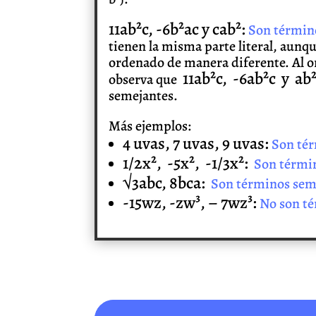
11ab²c, -6b²ac y cab²:
Son términ
tienen la misma parte literal, aunq
ordenado de manera diferente. Al or
11ab²c, -6ab²c y ab
observa que
semejantes.
Más ejemplos:
4 uvas, 7 uvas, 9 uvas:
Son tér
1/2x², -5x², -1/3x²:
Son térmi
√3abc, 8bca:
Son términos sem
-15wz, -zw³, – 7wz³:
No son t