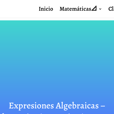
Inicio
Matemáticas📐
Cl
Expresiones Algebraicas –