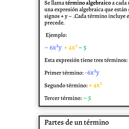
Se llama
término algebraico
a cada 
una expresión algebraica que están 
signos + y – .Cada término incluye e
precede.
Ejemplo:
– 6x²y
+ 4x³
– 5
Esta expresión tiene tres términos:
-6x²y
Primer término:
+ 4x³
Segundo término:
– 5
Tercer término:
Partes de un término