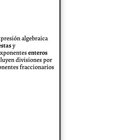
xpresión algebraica
estas
y
 exponentes
enteros
luyen divisiones por
ponentes fraccionarios