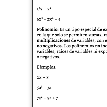
1/x – x²
6x³ + 2x² – 4
Polinomio:
Es un tipo especial de e
en la que solo se permiten
sumas
,
r
multiplicaciones
de variables, con
no negativos
. Los polinomios
no
inc
variables, raíces de variables ni ex
o negativos.
Ejemplos:
2x – 8
5a³ – 3a
7a² – 9a + 7