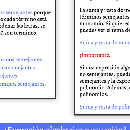
La suma y resta de m
os semejantes
porque
términos semejantes,
ue cada término está
monomio. Si quieres
denar las letras, se
puedes ver el tema d
²c
son términos
Suma y resta de mo
¡Importante!
minos semejantes.
nos semejantes.
Si una expresión alg
no semejantes, puede
ejantes.
semejantes y la expre
érminos semejantes.
polinomio. Además, e
polinomios.
Suma y resta de poli
¿Expresión algebraica o ecuación?