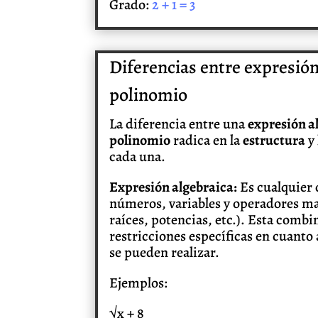
Grado:
2 + 1 = 3
Diferencias entre expresión
polinomio
La diferencia entre una
expresión a
polinomio
radica en la
estructura
y 
cada una.
Expresión algebraica:
Es cualquier
números, variables y operadores mat
raíces, potencias, etc.). Esta combi
restricciones específicas en cuanto 
se pueden realizar.
Ejemplos:
√x + 8