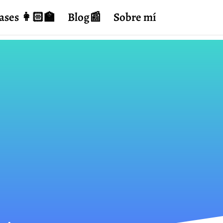
ases 👩🏻‍🏫
Blog📰
Sobre mí