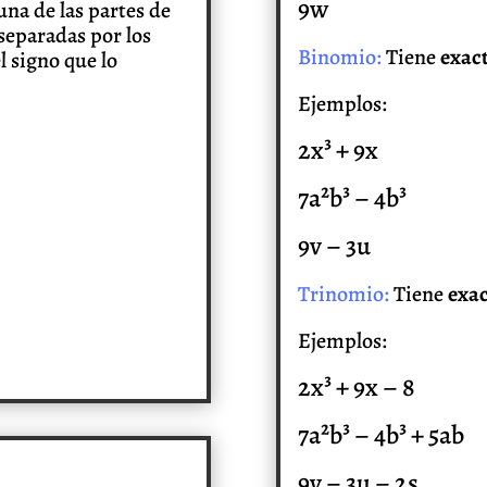
9w
una de las partes de
separadas por los
Binomio:
Tiene
exac
l signo que lo
Ejemplos:
2x³ + 9x
7a²b³ – 4b³
9v – 3u
Trinomio:
Tiene
exac
Ejemplos:
2x³ + 9x – 8
7a²b³ – 4b³ + 5ab
9v – 3u – 2s