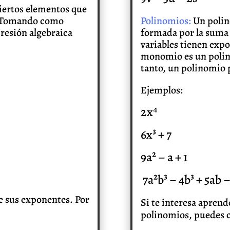
iertos elementos que
Polinomios:
Un polin
). Tomando como
formada por la suma
resión algebraica
variables tienen exp
monomio es un polino
tanto, un polinomio 
Ejemplos:
2x⁴
6x³ + 7
9a² – a + 1
7a²b³ – 4b³ + 5ab –
e sus exponentes. Por
Si te interesa aprend
polinomios, puedes c