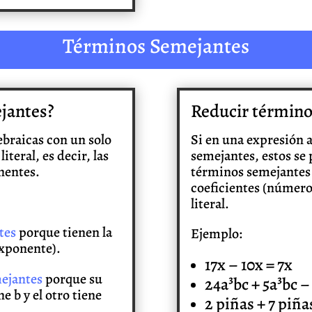
Términos Semejantes
jantes?
Reducir término
braicas con un solo
Si en una expresión a
teral, es decir, las
semejantes, estos se
nentes.
términos semejantes c
coeficientes (número
literal.
tes
porque tienen la
Ejemplo:
exponente).
17x – 10x = 7x
ejantes
porque su
24a³bc + 5a³bc –
e b y el otro tiene
2 piñas + 7 piña