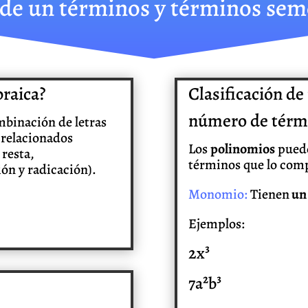
 de un términos y términos sem
braica?
Clasificación de
número de térm
mbinación de letras
) relacionados
Los
polinomios
puede
 resta,
términos que lo com
ión y radicación).
Monomio:
Tienen
un 
Ejemplos:
2x³
7a²b³