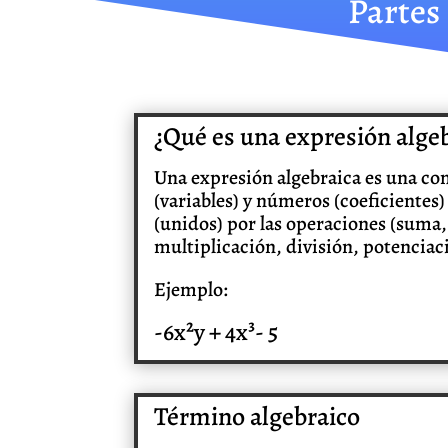
Partes
¿Qué es una expresión alge
Una expresión algebraica es una co
(variables) y números (coeficientes
(unidos) por las operaciones (suma,
multiplicación, división, potenciac
Ejemplo:
-6x²y + 4x³- 5
Término algebraico