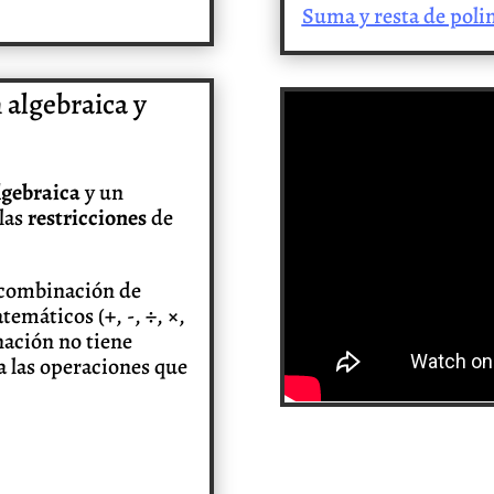
Suma y resta de pol
 algebraica y
lgebraica
y un
las
restricciones
de
 combinación de
emáticos (+, -, ÷, ×,
nación no tiene
a las operaciones que